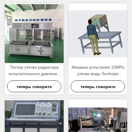
Тестер утечки радиатора
Машина испытания 10MPa
испытательного давления
утечки воды Sunhope
AC220V, тестер воздушной
комнатной температуры
теперь говорите
течи
теперь говорите
воздухонепроницаемый