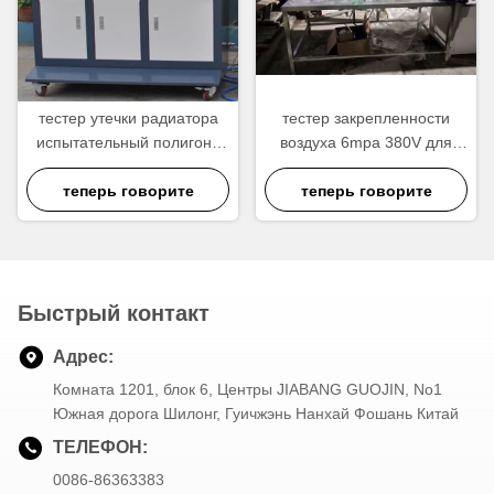
тестер утечки радиатора
тестер закрепленности
испытательный полигона
воздуха 6mpa 380V для
380V 6mpa, машина утечки
радиатора конденсатора
воздуха испытывая
теперь говорите
теперь говорите
Быстрый контакт
Адрес:
Комната 1201, блок 6, Центры JIABANG GUOJIN, No1
Южная дорога Шилонг, Гуичжэнь Нанхай Фошань Китай
ТЕЛЕФОН:
0086-86363383