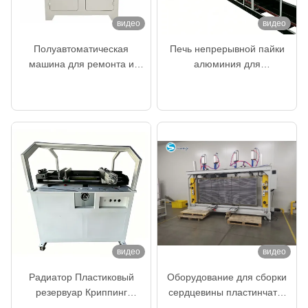
видео
видео
Полуавтоматическая
Печь непрерывной пайки
машина для ремонта и
алюминия для
сборки радиаторов
производства радиаторов,
теперь говорите
теперь говорите
пассажирских автомобилей
конденсаторов и
теплообменников
видео
видео
Радиатор Пластиковый
Оборудование для сборки
резервуар Криппинг
сердцевины пластинчато-
машина высокая точность
ребристых