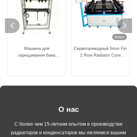


видео
Машина для
Сервоприводный 5mm Fin
скрещивания бака
2 Row Radiator Core
радиатора. Ручной
Builder Machine Precision
теперь говорите
теперь говорите
пневматический тип для
Servo Drive
сборки и ремонта
Гидравлическое
радиатора пассажирских
застегивание
автомобилей.
О нас
С более чем 15-летним опытом в производстве
радиаторов и конденсаторов мы являемся вашим