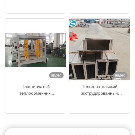
теперь говорите
теперь говорите
быстрая смена
теплообменников,
промежуточных
охладителей, машина для
сборки сердцевины
пластинчато-ребристых
теплообменников, машина
для сборки сердцевины
пластинчато-ребристых
теплообменников
Высокой эффективности построитель ядра радиатора вручную 220V 60sec для большого размера ядра
ребро радиатора ребра толщины 5mm-8mm трубки 1.5-2mm высокое формируя машину
видео
видео
максимальное длинное 1000mm главное технологическое оборудование радиатора плиты 220V необычное
Пластинчатый
Пользовательский
Радиатор рабочего места высокой эффективности 4 делая машину 220V
теплообменник.
экструдированный
Алюминиевая фольга покрывает сопротивление жары 3004
Производство изделий из
алюминиевый U-образный
теперь говорите
теперь говорите
стержневых пластин.
профиль для масляного
Плита радиатора утверждения 3003 CE алюминиевая, цвет запасных частей радиатора белый
Машина для сборки
радиатора, легкий, с
Белая плита радиатора толщины 1.5mm на автоматический венчик 86 ядра радиатора
сердечника, машина для
высокой
сборки сердечника
теплопроводностью
танк Radaitor автомобиля PlateFor заголовка толщины 3003 1.5mm алюминиевый
промежуточного