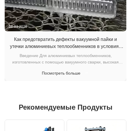
08-03 2026
Как предотвратить дефекты вакуумной пайки и
а
утечки алюминиевых теплообменников в условиях
высокой влажности летнего периода
х
Введение Для алюминиевых теплообменников,
изготовленных с помощью вакуумного сварки, высокая
влажность летом является одной из самых сложных
ж
Посмотреть больше
ю
производственных условий.Увеличение влажности в воздухе
может вызвать скрытые проблемы, такие как неполная
сварка, плохое разброс металла наполнителя, внутренн...
Рекомендуемые Продукты