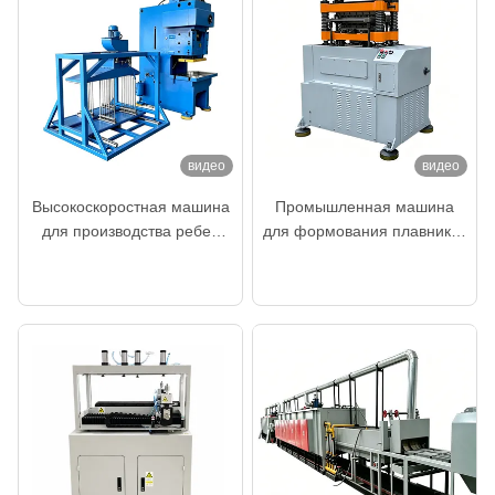
видео
видео
Высокоскоростная машина
Промышленная машина
для производства ребер
для формования плавников
радиатора 630KN для
для производства
теперь говорите
теперь говорите
производства алюминиевых
плавников
радиаторов
теплообменников из
алюминия, меди и
нержавеющей стали