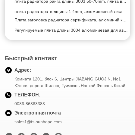
Больше продуктов
плита радиатора ранга длины 3003 50-70mm, плита выхода радиатора регулируемая
охладителя.
плита радиатора толщины 1.4mm, алюминиевый лист 3003 для гусеницы Cummins
Плита заголовка радиатора сертификата, алюминий компонентов радиатора автомобиля
Регулируемые плита длины 3004 алюминиевая для автомобиля
Бесцветная высокая эффективность масла смазки металла для кондиционеров
Смазка деятельности металла высокой эффективности для ребра радиатора
Быстрый контакт
флюсы для пайки твердым припоем 25KG/Bucket 525degree плавя алюминиевые для паяя машины
Автоматический двойник гофрируя инструмента танка радиатора цилиндров 4pcs встал на сторону
Адрес:
Радиатор 200 моделей сервопривода пневматический делая машину с Workingstation
Комната 1201, блок 6, Центры JIABANG GUOJIN, No1
Южная дорога Шилонг, Гуичжэнь Нанхай Фошань Китай
4 танка радиатора сторон 0.8Mpa инструмент пластикового гофрируя Semi автоматический
ТЕЛЕФОН:
Радиатор главной плиты делая машину автоматической может хранить 200 моделей баков отжимая максимальную высоту 1000мм
0086-86363383
Автоматическое самое большое технологическое оборудование радиатора ядра размера ядра 0.8Mpa 1m *1.2m
Электронная почта
максимальное длинное 1000mm главное технологическое оборудование радиатора плиты 220V необычное
sales1@fs-sunhope.com
Радиатор рабочего места высокой эффективности 4 делая машину 220V
Высокой эффективности построитель ядра радиатора вручную 220V 60sec для большого размера ядра