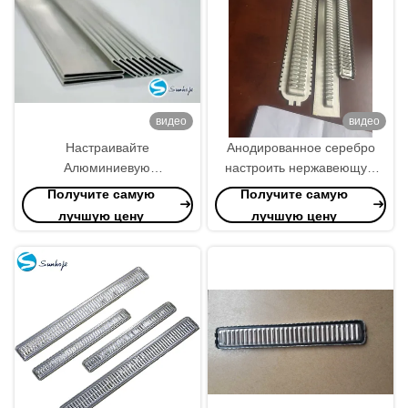
видео
видео
Настраивайте
Анодированное серебро
Алюминиевую
настроить нержавеющую
Радиаторную Пластинку из
сталь алюминиевой
Получите самую
Получите самую
Нержавеющей Стали
радиаторной пластины для
лучшую цену
лучшую цену
индивидуальных решений
охлаждения