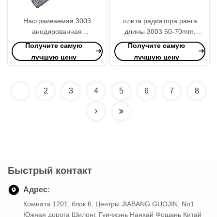
Настраиваемая 3003
плита радиатора ранга
анодированная
длины 3003 50-70mm,
алюминиевая пластина
плита выхода радиатора
Получите самую
Получите самую
радиатора
регулируемая
лучшую цену
лучшую цену
1
2
3
4
5
6
7
8
Быстрый контакт
Адрес:
Комната 1201, блок 6, Центры JIABANG GUOJIN, No1
Южная дорога Шилонг, Гуичжэнь Нанхай Фошань Китай