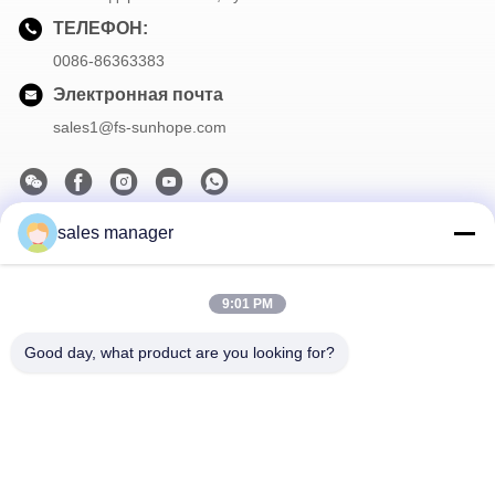
ТЕЛЕФОН:
0086-86363383
Электронная почта
sales1@fs-sunhope.com
sales manager
Наша рассылка
Подпишитесь на нашу информационную рассылку для
9:01 PM
получения скидок и прочего.
Good day, what product are you looking for?