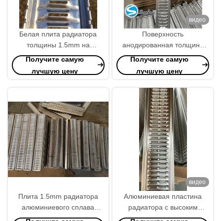
видео
Белая плита радиатора
Поверхность
толщины 1.5mm на
анодированная толщина
автоматический венчик 86
1,5 мм серебряная
Получите самую
Получите самую
ядра радиатора
радиаторная пластина с
лучшую цену
лучшую цену
картонной упаковкой
видео
Плита 1.5mm радиатора
Алюминиевая пластина
алюминиевого сплава
радиатора с высоким
прямоугольника толщиной
теплораспределением для