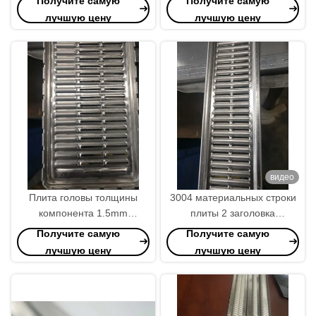
Получите самую
Получите самую
индивидуальных
лучшую цену
лучшую цену
промышленных
применений
видео
Плита головы толщины
3004 материальных строки
компонента 1.5mm
плиты 2 заголовка
радиатора финиша
радиатора толщины 1.5mm
Получите самую
Получите самую
мельницы
лучшую цену
лучшую цену