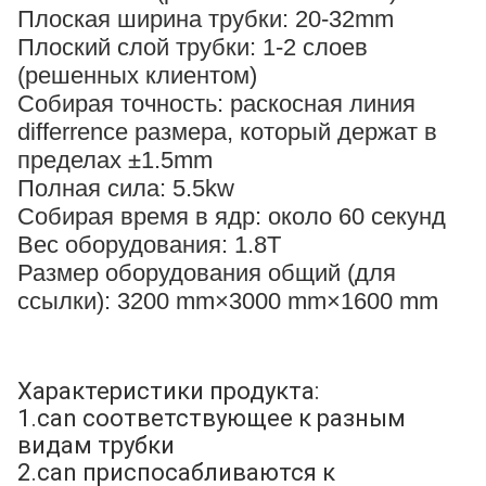
Плоская ширина трубки: 20-32mm
Плоский слой трубки: 1-2 слоев
(решенных клиентом)
Собирая точность: раскосная линия
differrence размера, который держат в
пределах ±1.5mm
Полная сила: 5.5kw
Собирая время в ядр: около 60 секунд
Вес оборудования: 1.8T
Размер оборудования общий (для
ссылки): 3200 mm×3000 mm×1600 mm
Машина комплекта активной зоны радиатора также
вызвана как машина построителя ядра, машина
радиатора.
Характеристики продукта:
1.can соответствующее к разным
видам трубки
2.can приспосабливаются к