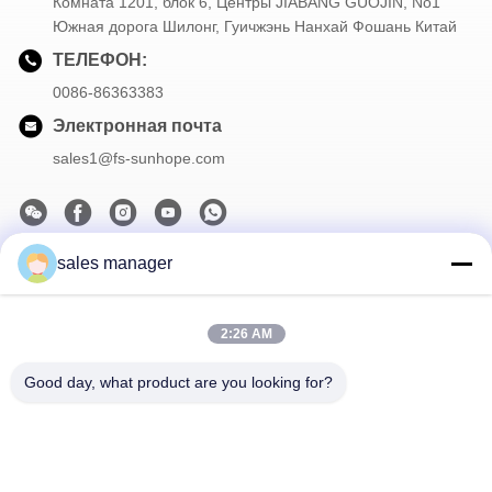
Комната 1201, блок 6, Центры JIABANG GUOJIN, No1
Южная дорога Шилонг, Гуичжэнь Нанхай Фошань Китай
ТЕЛЕФОН:
0086-86363383
Электронная почта
sales1@fs-sunhope.com
sales manager
Наша рассылка
Подпишитесь на нашу информационную рассылку для
2:26 AM
получения скидок и прочего.
Good day, what product are you looking for?