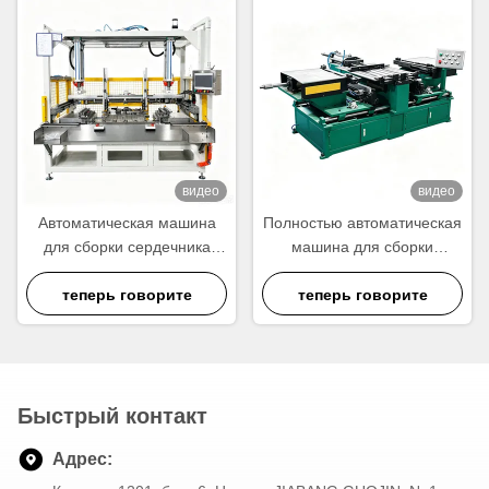
видео
видео
Автоматическая машина
Полностью автоматическая
для сборки сердечника
машина для сборки
автомобильного
сердцевины радиатора |
теперь говорите
конденсатора |
Высокопроизводительное
теперь говорите
Оборудование для
оборудование для сборки
автоматического
алюминиевых сердцевин
расположения трубок и
радиатора
сборки теплообменных
Быстрый контакт
сердечников
Адрес: