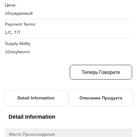
Цена:
обсуждаемый
Payment Terms:
L/C, T/T
Supply Ability:
10сец/монтх
Получите Самую Лучшую Цену
Теперь Говорите
Detail Information
Описание Продукта
Detail Information
Место Происхождения: